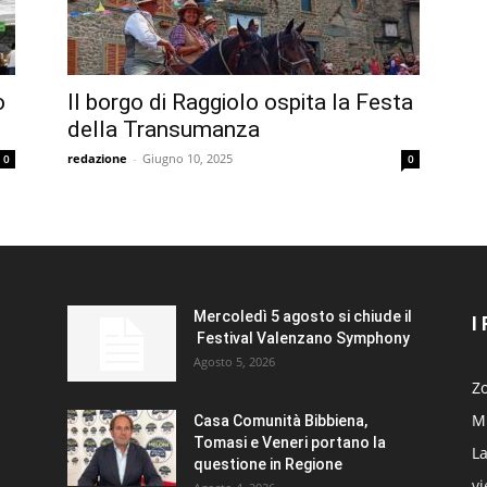
o
Il borgo di Raggiolo ospita la Festa
della Transumanza
redazione
-
Giugno 10, 2025
0
0
Mercoledì 5 agosto si chiude il
I
Festival Valenzano Symphony
Agosto 5, 2026
Zo
Mi
Casa Comunità Bibbiena,
Tomasi e Veneri portano la
La
questione in Regione
v