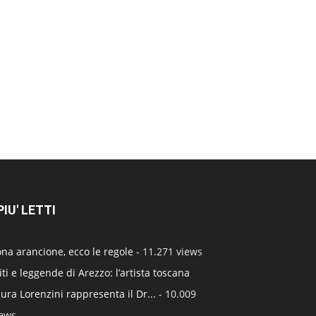
 PIU' LETTI
na arancione, ecco le regole
- 11.271 views
ti e leggende di Arezzo: l’artista toscana
ura Lorenzini rappresenta il Dr...
- 10.009
iews