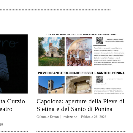
ta Curzio
Capolona: aperture della Pieve di
eatro
Sietina e del Santo di Ponina
Cultura e Eventi
redazione
-
Febbraio 28, 2026
26