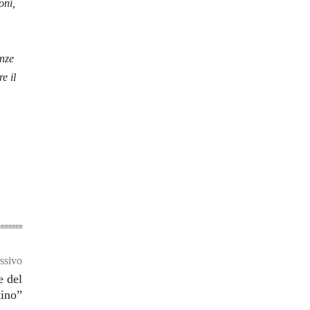
oni,
enze
e il
ssivo
e del
ino”