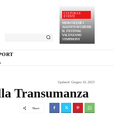
CULTURA E
EVENTI
MERCOLEDÌ 5
AGOSTO SI CHIUDE
IL FESTIVAL
VALENZANO
SYMPHONY
PORT
A
Updated:
Giugno 10, 2025
della Transumanza
Share