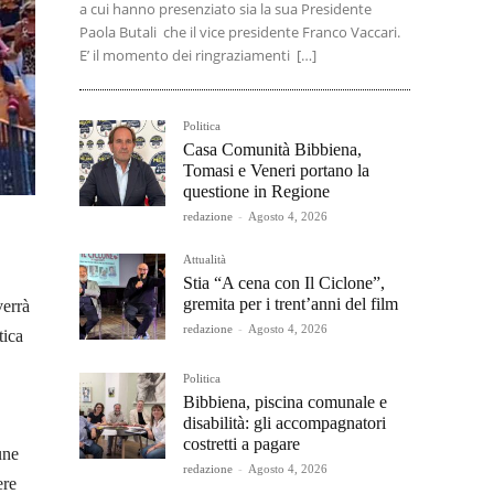
a cui hanno presenziato sia la sua Presidente
Paola Butali che il vice presidente Franco Vaccari.
E’ il momento dei ringraziamenti […]
Politica
Casa Comunità Bibbiena,
Tomasi e Veneri portano la
questione in Regione
redazione
-
Agosto 4, 2026
Attualità
Stia “A cena con Il Ciclone”,
gremita per i trent’anni del film
verrà
redazione
-
Agosto 4, 2026
tica
Politica
Bibbiena, piscina comunale e
disabilità: gli accompagnatori
costretti a pagare
une
redazione
-
Agosto 4, 2026
ere