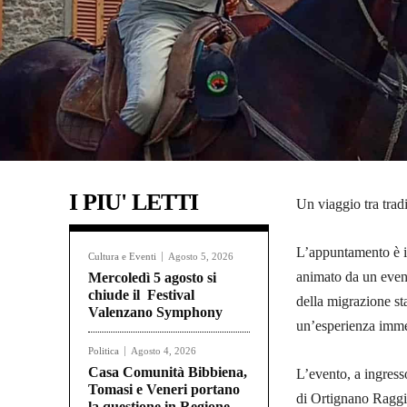
I PIU' LETTI
Un viaggio tra trad
L’appuntamento è i
Cultura e Eventi
Agosto 5, 2026
animato da un evento
Mercoledì 5 agosto si
chiude il Festival
della migrazione st
Valenzano Symphony
un’esperienza immers
Politica
Agosto 4, 2026
Casa Comunità Bibbiena,
L’evento, a ingress
Tomasi e Veneri portano
di Ortignano Raggi
la questione in Regione