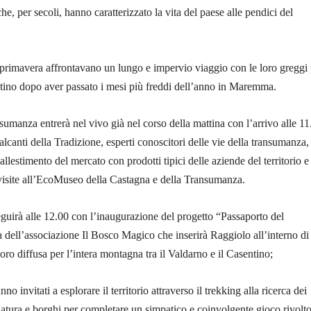
e, per secoli, hanno caratterizzato la vita del paese alle pendici del
 primavera affrontavano un lungo e impervio viaggio con le loro greggi 
ntino dopo aver passato i mesi più freddi dell’anno in Maremma.
sumanza entrerà nel vivo già nel corso della mattina con l’arrivo alle 11
lcanti della Tradizione, esperti conoscitori delle vie della transumanza,
’allestimento del mercato con prodotti tipici delle aziende del territorio e
 visite all’EcoMuseo della Castagna e della Transumanza.
uirà alle 12.00 con l’inaugurazione del progetto “Passaporto del
dell’associazione Il Bosco Magico che inserirà Raggiolo all’interno di
oro diffusa per l’intera montagna tra il Valdarno e il Casentino;
no invitati a esplorare il territorio attraverso il trekking alla ricerca dei
 natura e borghi per completare un simpatico e coinvolgente gioco rivolto