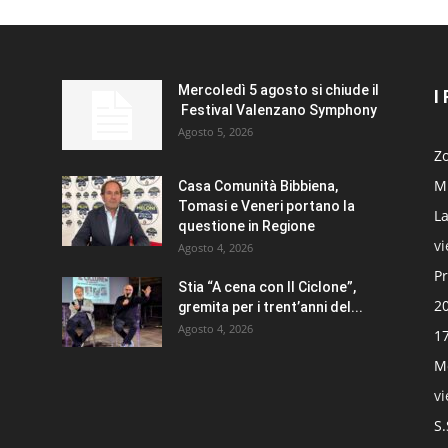
Mercoledì 5 agosto si chiude il
I
Festival Valenzano Symphony
Agosto 5, 2026
Zo
Mi
Casa Comunità Bibbiena,
Tomasi e Veneri portano la
La
questione in Regione
v
Agosto 4, 2026
Pr
Stia “A cena con Il Ciclone”,
20
gremita per i trent’anni del...
Agosto 4, 2026
17
Mo
v
S.