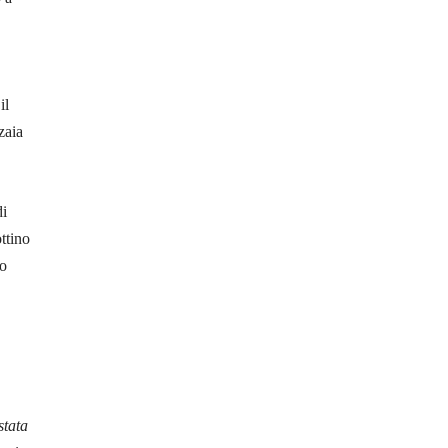
il
zaia
di
ttino
co
stata