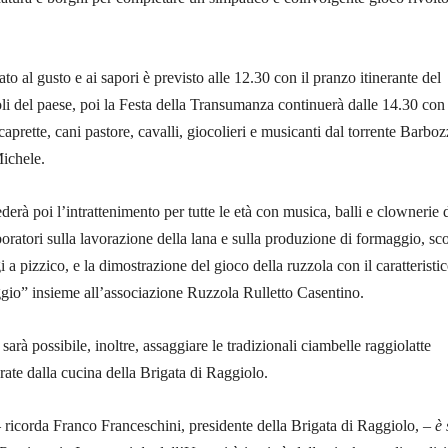
 al gusto e ai sapori è previsto alle 12.30 con il pranzo itinerante del
oli del paese, poi la Festa della Transumanza continuerà dalle 14.30 con 
aprette, cani pastore, cavalli, giocolieri e musicanti dal torrente Barboz
Michele.
erà poi l’intrattenimento per tutte le età con musica, balli e clownerie 
boratori sulla lavorazione della lana e sulla produzione di formaggio, sco
i a pizzico, e la dimostrazione del gioco della ruzzola con il caratteristi
gio” insieme all’associazione Ruzzola Rulletto Casentino.
sarà possibile, inoltre, assaggiare le tradizionali ciambelle raggiolatte
ate dalla cucina della Brigata di Raggiolo.
 ricorda Franco Franceschini, presidente della Brigata di Raggiolo, –
è 