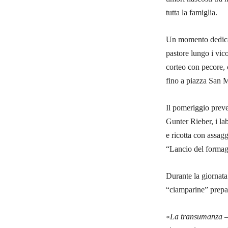
tutta la famiglia.
Un momento dedicato
pastore lungo i vic
corteo con pecore, c
fino a piazza San 
Il pomeriggio preved
Gunter Rieber, i la
e ricotta con assagg
“Lancio del formag
Durante la giornata 
“ciamparine” prepar
«
La transumanza
–