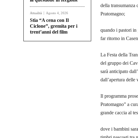
della transumanza ch
Attualità
Agosto 4, 2026
Pratomagno;
Stia “A cena con Il
Ciclone”, gremita per i
quando i pastori in
trent’anni del film
far ritorno in Case
La Festa della Tran
del gruppo dei Cava
sarà anticipato dall
dall’apertura delle
Il programma proseg
Pratomagno” a cura 
grande caccia al tes
dove i bambini saran
timbri nascosti tra