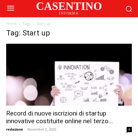
CASENTINO
INFORMA
Home
Tags
Start up
Tag: Start up
Record di nuove iscrizioni di startup
innovative costituite online nel terzo...
redazione
-
Novembre 2, 2020
0