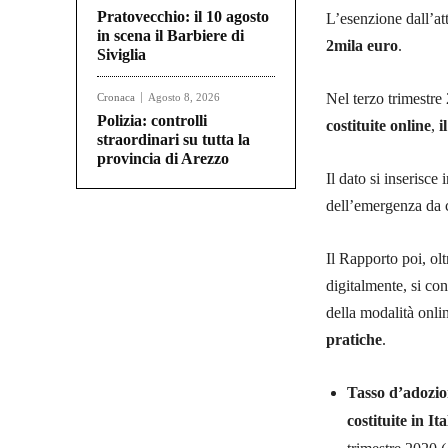
Pratovecchio: il 10 agosto
L’esenzione dall’at
in scena il Barbiere di
2mila euro
.
Siviglia
Nel terzo trimestre 
Cronaca
Agosto 8, 2026
Polizia: controlli
costituite online
,
i
straordinari su tutta la
provincia di Arezzo
Il dato si inserisce
dell’emergenza da 
Il Rapporto poi, olt
digitalmente, si con
della modalità onlin
pratiche
.
Tasso d’adozi
costituite in It