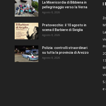
La Misericordia di Bibbiena in
I
pellegrinaggio verso la Verna
Agosto 8, 2026
Zo
Mi
Pratovecchio: il 10 agosto in
scena il Barbiere di Siviglia
La
Agosto 8, 2026
v
Pr
Polizia: controlli straordinari
su tutta la provincia di Arezzo
20
Agosto 8, 2026
17
Mo
v
S.
e 