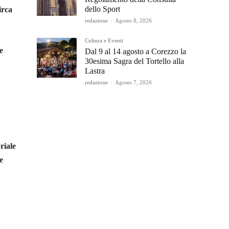
dello Sport
irca
redazione
-
Agosto 8, 2026
Cultura e Eventi
e
Dal 9 al 14 agosto a Corezzo la
30esima Sagra del Tortello alla
Lastra
redazione
-
Agosto 7, 2026
riale
e