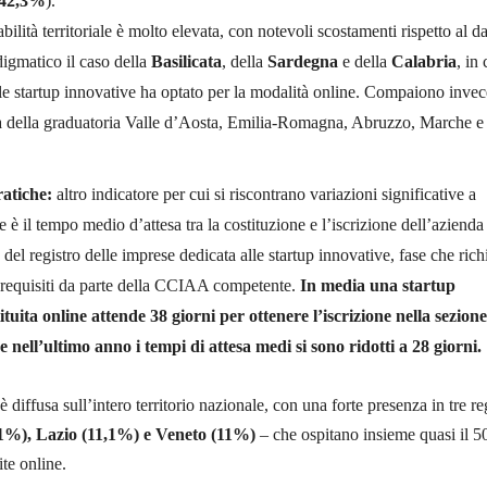
42,3%
).
abilità territoriale è molto elevata, con notevoli scostamenti rispetto al d
digmatico il caso della
Basilicata
, della
Sardegna
e della
Calabria
, in 
le startup innovative ha optato per la modalità online. Compaiono invec
sa della graduatoria Valle d’Aosta, Emilia-Romagna, Abruzzo, Marche e
ratiche:
altro indicatore per cui si riscontrano variazioni significative a
ale è il tempo medio d’attesa tra la costituzione e l’iscrizione dell’azienda
 del registro delle imprese dedicata alle startup innovative, fase che rich
i requisiti da parte della CCIAA competente.
In media una startup
ituita online attende 38 giorni per ottenere l’iscrizione nella sezione
e nell’ultimo anno i tempi di attesa medi si sono ridotti a 28 giorni.
diffusa sull’intero territorio nazionale, con una forte presenza in tre re
%), Lazio (11,1%) e
Veneto (11%)
– che ospitano insieme quasi il 
ite online.