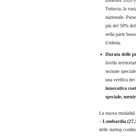
trimestre 2020 (
Tuttavia, la vari
nazionale. Para
più del 50% del
nella parte bas
Umbria.
Durata delle p
livello territori
sezione speciale
una verifica de
innovativa cost
speciale, mentr
La nuova modalità è 
–
Lombardia (27,1
delle startup costitu