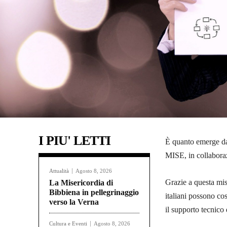
I PIU' LETTI
È quanto emerge dal
MISE, in collabor
Attualità
Agosto 8, 2026
Grazie a questa misu
La Misericordia di
Bibbiena in pellegrinaggio
italiani possono cos
verso la Verna
il supporto tecnic
Cultura e Eventi
Agosto 8, 2026