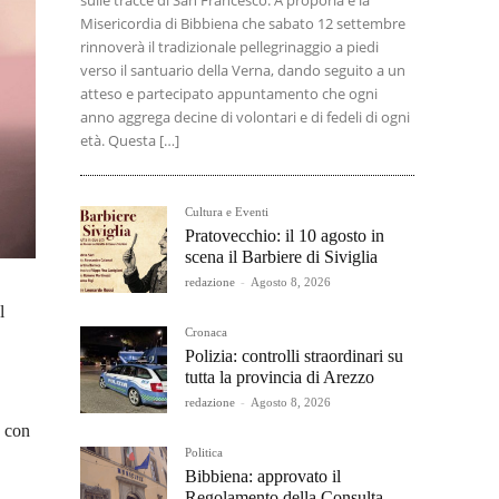
sulle tracce di San Francesco. A proporla è la
Misericordia di Bibbiena che sabato 12 settembre
rinnoverà il tradizionale pellegrinaggio a piedi
verso il santuario della Verna, dando seguito a un
atteso e partecipato appuntamento che ogni
anno aggrega decine di volontari e di fedeli di ogni
età. Questa […]
Cultura e Eventi
Pratovecchio: il 10 agosto in
scena il Barbiere di Siviglia
redazione
-
Agosto 8, 2026
l
Cronaca
Polizia: controlli straordinari su
tutta la provincia di Arezzo
redazione
-
Agosto 8, 2026
, con
Politica
Bibbiena: approvato il
Regolamento della Consulta