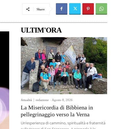
Share
ULTIM'ORA
Attualità
redazione
-
Agosto 8, 2026
La Misericordia di Bibbiena in
pellegrinaggio verso la Verna
Un’esperienza di cammino, spiritualità e fraternità