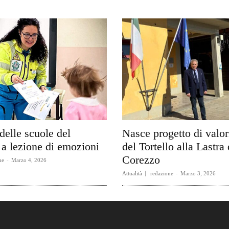
delle scuole del
Nasce progetto di valo
a lezione di emozioni
del Tortello alla Lastra 
Corezzo
ne
-
Marzo 4, 2026
Attualità
redazione
-
Marzo 3, 2026