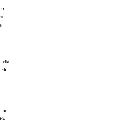
ato
cui
e
 nella
iede
gioni
50%