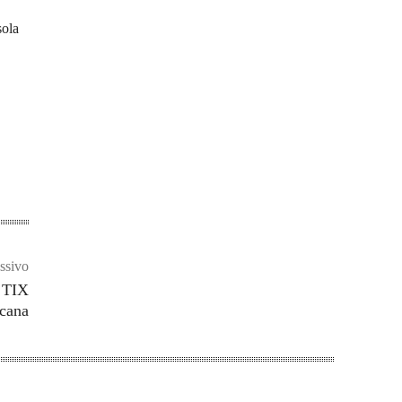
sola
ssivo
a TIX
scana