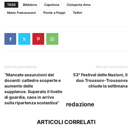
TAGS
Bibbiena
Capolona
Ciclopista Arno
Mario Francesconi
Ponte a Poppi
Tellini
Articolo precedente
Articolo successivo
“Mancate assunzioni dei
53° Festival delle Nazioni, Il
docenti: cattedre scoperte e
duo Troussov-Troussova
aumento delle
chiude la settimana
supplenze. Superato il livello
di guardia, caos in arrivo
sulla ripartenza scolastica”
redazione
ARTICOLI CORRELATI