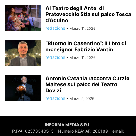
Al Teatro degli Antei di
Pratovecchio Stia sul palco Tosca
d’Aquino
redazione
-
Marzo 11, 2026
“Ritorno in Casentino”: il libro di
monsignor Fabrizio Vantini
redazione
-
Marzo 11, 2026
Antonio Catania racconta Curzio
Maltese sul palco del Teatro
Dovizi
redazione
-
Marzo 9, 2026
INFORMA MEDIA S.R.L.
P.IVA: 02378340513 - Numero REA: AR-206189 - email: