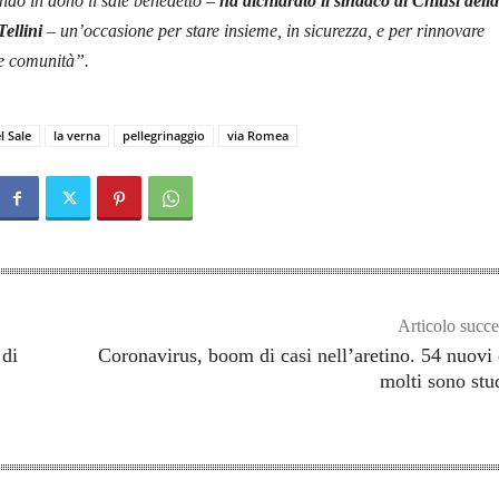
do in dono il sale benedetto –
ha dichiarato il sindaco di Chiusi della
ellini
– un’occasione per stare insieme, in sicurezza, e per rinnovare
ue comunità”.
 Sale
la verna
pellegrinaggio
via Romea
Articolo succe
 di
Coronavirus, boom di casi nell’aretino. 54 nuovi 
molti sono stu