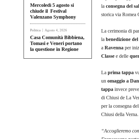
Mercoledì 5 agosto si
la
consegna del sa
chiude il Festival
storica via Romea
Valenzano Symphony
Politica
Agosto 4, 2026
La cerimonia di par
Casa Comunità Bibbiena,
la
benedizione del 
Tomasi e Veneri portano
a
Ravenna
per ini
la questione in Regione
Classe
e delle
quer
La
prima tappa
vu
un
omaggio a Dan
tappa
invece preve
di Chiusi de La Ver
per la consegna del
Chiusi della Verna.
“Accoglieremo con 