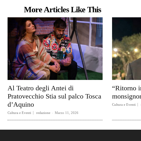
More Articles Like This
Al Teatro degli Antei di
“Ritorno i
Pratovecchio Stia sul palco Tosca
monsignor
d’Aquino
Cultura e Eventi
Cultura e Eventi
redazione
-
Marzo 11, 2026