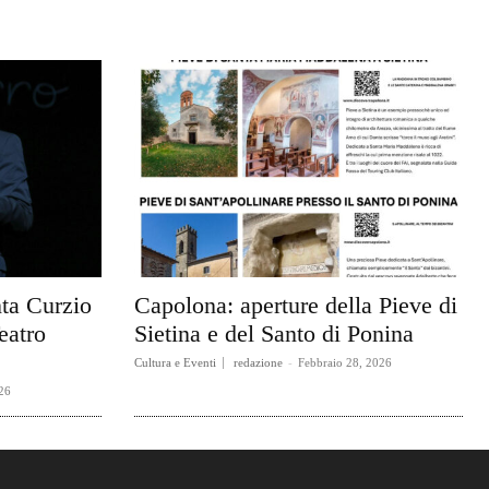
ta Curzio
Capolona: aperture della Pieve di
eatro
Sietina e del Santo di Ponina
Cultura e Eventi
redazione
-
Febbraio 28, 2026
26