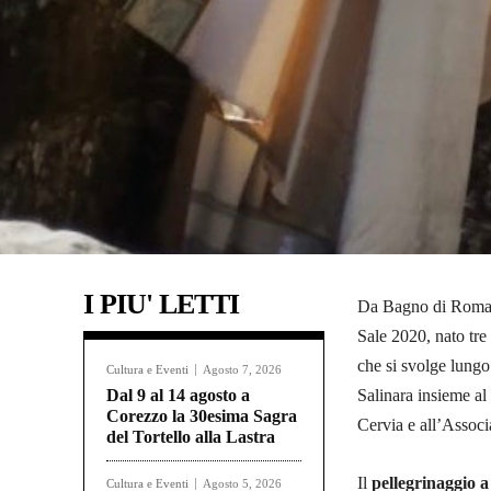
I PIU' LETTI
Da Bagno di Romagn
Sale 2020, nato tre
che si svolge lungo
Cultura e Eventi
Agosto 7, 2026
Dal 9 al 14 agosto a
Salinara insieme al
Corezzo la 30esima Sagra
Cervia e all’Asso
del Tortello alla Lastra
Il
pellegrinaggio a
Cultura e Eventi
Agosto 5, 2026