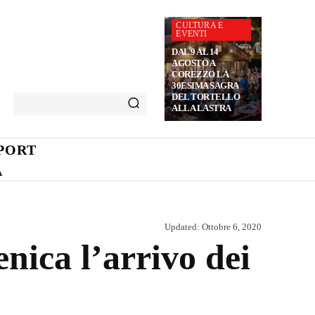
CULTURA E
EVENTI
DAL 9 AL 14
AGOSTO A
COREZZO LA
30ESIMA SAGRA
DEL TORTELLO
ALLA LASTRA
PORT
A
Updated:
Ottobre 6, 2020
nica l’arrivo dei