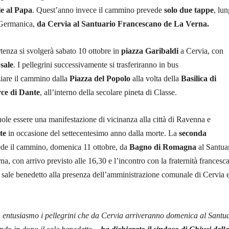
le al Papa
. Quest’anno invece il cammino prevede
solo due tappe
, lun
 Germanica,
da Cervia al Santuario Francescano de La Verna.
tenza si svolgerà sabato 10 ottobre in
piazza Garibaldi
a Cervia, con
sale
. I pellegrini successivamente si trasferiranno in bus
ziare il cammino dalla
Piazza del Popolo
alla volta della
Basilica di
ce di Dante
, all’interno della secolare pineta di Classe.
ole essere una manifestazione di vicinanza alla città di Ravenna e
te
in occasione del settecentesimo anno dalla morte. La
seconda
de il cammino, domenica 11 ottobre, da
Bagno di Romagna
al Santua
na, con arrivo previsto alle 16,30 e l’incontro con la fraternità francesc
 sale benedetto alla presenza dell’amministrazione comunale di Cervia e
entusiasmo i pellegrini che da Cervia arriveranno domenica al Santu