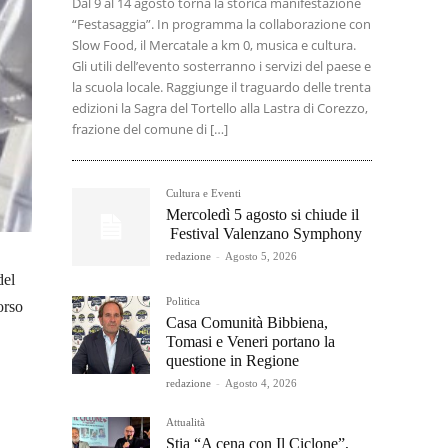
Dal 9 al 14 agosto torna la storica manifestazione
“Festasaggia”. In programma la collaborazione con
Slow Food, il Mercatale a km 0, musica e cultura.
Gli utili dell’evento sosterranno i servizi del paese e
la scuola locale. Raggiunge il traguardo delle trenta
edizioni la Sagra del Tortello alla Lastra di Corezzo,
frazione del comune di […]
Cultura e Eventi
Mercoledì 5 agosto si chiude il
Festival Valenzano Symphony
redazione
-
Agosto 5, 2026
del
Politica
orso
Casa Comunità Bibbiena,
Tomasi e Veneri portano la
questione in Regione
redazione
-
Agosto 4, 2026
Attualità
Stia “A cena con Il Ciclone”,