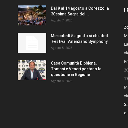
Dal 9 al 14 agosto a Corezzo la
I
30esima Sagra del...
Agosto 7, 2026
Zo
Mi
Mercoledì 5 agosto si chiude il
Festival Valenzano Symphony
La
Agosto 5, 2026
v
Pr
Casa Comunità Bibbiena,
Tomasi e Veneri portano la
20
questione in Regione
17
Agosto 4, 2026
Mo
v
S.
e 