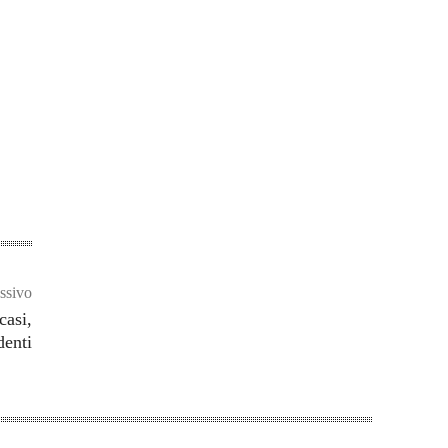
ssivo
casi,
denti