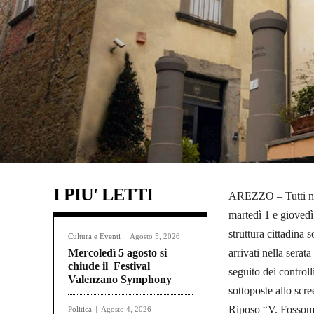
I PIU' LETTI
AREZZO – Tutti neg
martedì 1 e giovedì 
struttura cittadina s
Cultura e Eventi
Agosto 5, 2026
Mercoledì 5 agosto si
arrivati nella serat
chiude il Festival
seguito dei controlli
Valenzano Symphony
sottoposte allo scr
Riposo “V. Fossombr
Politica
Agosto 4, 2026