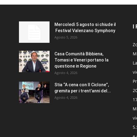
Mercoledì 5 agosto si chiude il
I
Festival Valenzano Symphony
Agosto 5, 2026
Zo
Mi
Casa Comunità Bibbiena,
Tomasi e Veneri portano la
La
questione in Regione
v
Agosto 4, 2026
Pr
Stia “A cena con Il Ciclone”,
20
gremita per i trent’anni del...
Agosto 4, 2026
17
Mo
v
S.
e 