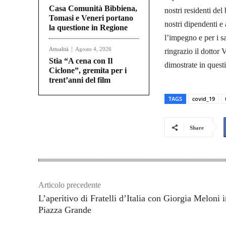
Casa Comunità Bibbiena,
nostri residenti del
Tomasi e Veneri portano
nostri dipendenti e
la questione in Regione
l’impegno e per i sa
Attualità
Agosto 4, 2026
ringrazio il dottor 
Stia “A cena con Il
dimostrate in questi
Ciclone”, gremita per i
trent’anni del film
TAGS
covid_19
Share
Articolo precedente
L’aperitivo di Fratelli d’Italia con Giorgia Meloni i
Piazza Grande