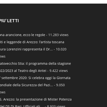
 PIU' LETTI
na arancione, ecco le regole
- 11.283 views
ti e leggende di Arezzo: l’artista toscana
ura Lorenzini rappresenta il Dr...
- 10.020
iews
atovecchio Stia: il programma della stagione
22/2023 al Teatro degli Antei
- 9.422 views
 settembre 2020: Si celebra oggi la Giornata
ndiale della Sicurezza del Pazi...
- 9.050
iews
S. Arezzo: la presentazione di Mister Potenza
del DS Di Bari. Ufficiali gli ...
- 8.933 views