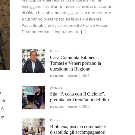
realizzazione del Festival , che quest’anno ha
festeggiato i trent’anni, insieme anche ai dieci anni
di Oida, che abbiamo omaggiato con due serate, e
a cui hanno presenziato sia la sua Presidente
Paola Butali che il vice presidente Franco Vaccari.
E’ il momento dei ringraziamenti […]
Politica
Casa Comunità Bibbiena,
Tomasi e Veneri portano la
questione in Regione
redazione
-
Agosto 4, 2026
Attualità
a
Stia “A cena con Il Ciclone”,
gremita per i trent’anni del film
ati
redazione
-
Agosto 4, 2026
. A
one
Politica
Bibbiena, piscina comunale e
disabilità: gli accompagnatori