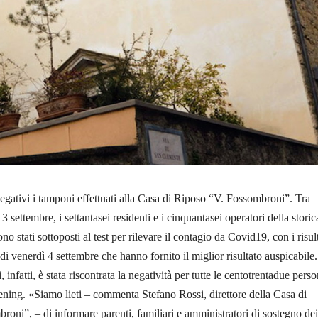
ativi i tamponi effettuati alla Casa di Riposo “V. Fossombroni”. Tra
3 settembre, i settantasei residenti e i cinquantasei operatori della storic
ono stati sottoposti al test per rilevare il contagio da Covid19, con i risult
a di venerdì 4 settembre che hanno fornito il miglior risultato auspicabile
, infatti, è stata riscontrata la negatività per tutte le centotrentadue pers
eening. «Siamo lieti – commenta Stefano Rossi, direttore della Casa di
oni”, – di informare parenti, familiari e amministratori di sostegno dei