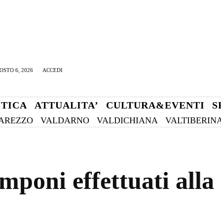
OSTO 6, 2026
ACCEDI
ITICA
ATTUALITA’
CULTURA&EVENTI
S
AREZZO
VALDARNO
VALDICHIANA
VALTIBERIN
tamponi effettuati all