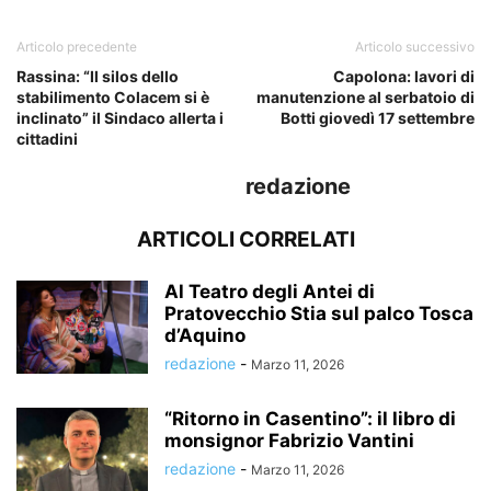
Articolo precedente
Articolo successivo
Rassina: “Il silos dello
Capolona: lavori di
stabilimento Colacem si è
manutenzione al serbatoio di
inclinato” il Sindaco allerta i
Botti giovedì 17 settembre
cittadini
redazione
ARTICOLI CORRELATI
Al Teatro degli Antei di
Pratovecchio Stia sul palco Tosca
d’Aquino
redazione
-
Marzo 11, 2026
“Ritorno in Casentino”: il libro di
monsignor Fabrizio Vantini
redazione
-
Marzo 11, 2026