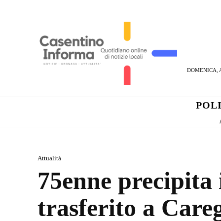
DOMENICA, A
POL
Attualità
75enne precipita 
trasferito a Careg