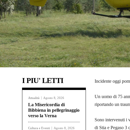
I PIU' LETTI
Incidente oggi pom
Un uomo di 75 anni 
Attualità
Agosto 8, 2026
riportando un traum
La Misericordia di
Bibbiena in pellegrinaggio
verso la Verna
Sono intervenuti i 
di Stia e Pegaso 3 c
Cultura e Eventi
Agosto 8, 2026