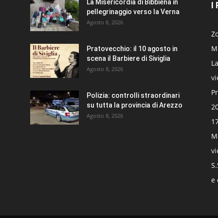
La Misericordia di Bibbiena in
I
pellegrinaggio verso la Verna
Agosto 8, 2026
Zo
Mi
Pratovecchio: il 10 agosto in
scena il Barbiere di Siviglia
La
Agosto 8, 2026
v
Pr
Polizia: controlli straordinari
su tutta la provincia di Arezzo
20
Agosto 8, 2026
17
Mo
v
S.
e 