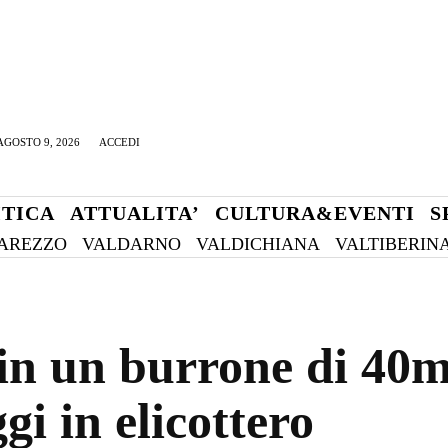
GOSTO 9, 2026
ACCEDI
ITICA
ATTUALITA’
CULTURA&EVENTI
S
AREZZO
VALDARNO
VALDICHIANA
VALTIBERIN
in un burrone di 40me
gi in elicottero