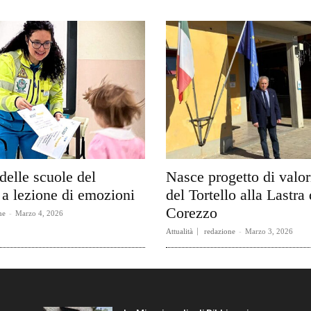
delle scuole del
Nasce progetto di valo
a lezione di emozioni
del Tortello alla Lastra 
Corezzo
ne
-
Marzo 4, 2026
Attualità
redazione
-
Marzo 3, 2026