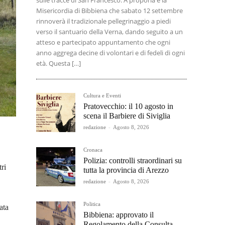
sulle tracce di San Francesco. A proporla è la
Misericordia di Bibbiena che sabato 12 settembre
rinnoverà il tradizionale pellegrinaggio a piedi
verso il santuario della Verna, dando seguito a un
atteso e partecipato appuntamento che ogni
anno aggrega decine di volontari e di fedeli di ogni
età. Questa […]
Cultura e Eventi
Pratovecchio: il 10 agosto in
scena il Barbiere di Siviglia
redazione
-
Agosto 8, 2026
Cronaca
Polizia: controlli straordinari su
ri
tutta la provincia di Arezzo
redazione
-
Agosto 8, 2026
Politica
ata
Bibbiena: approvato il
Regolamento della Consulta