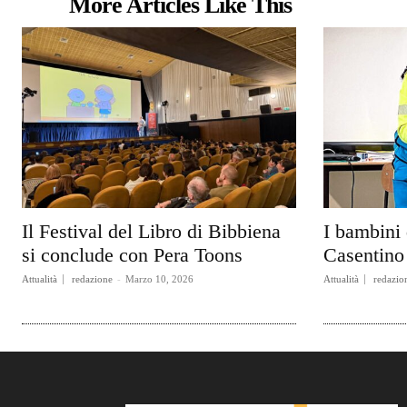
More Articles Like This
Il Festival del Libro di Bibbiena
I bambini 
si conclude con Pera Toons
Casentino 
Attualità
redazione
-
Marzo 10, 2026
Attualità
redazio