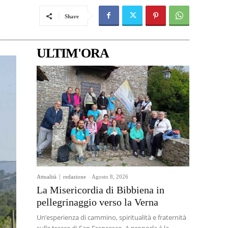
Share
ULTIM'ORA
Attualità
redazione
-
Agosto 8, 2026
La Misericordia di Bibbiena in
pellegrinaggio verso la Verna
Un’esperienza di cammino, spiritualità e fraternità