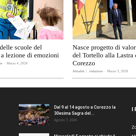
delle scuole del
Nasce progetto di valo
a lezione di emozioni
del Tortello alla Lastra 
Corezzo
ne
-
Marzo 4, 2026
Attualità
redazione
-
Marzo 3, 2026
Dal 9 al 14 agosto a Corezzo la
I
30esima Sagra del...
Agosto 7, 2026
Zo