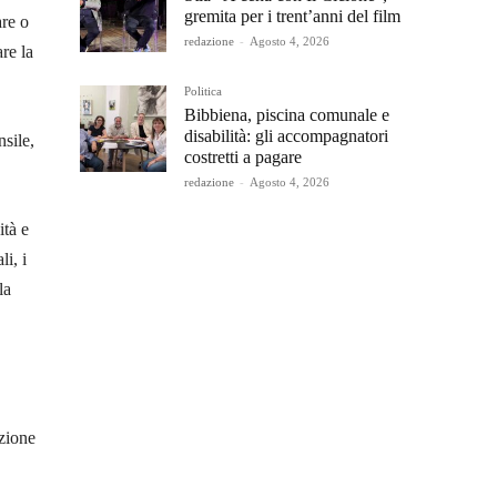
gremita per i trent’anni del film
are o
redazione
-
Agosto 4, 2026
re la
Politica
Bibbiena, piscina comunale e
disabilità: gli accompagnatori
nsile,
costretti a pagare
redazione
-
Agosto 4, 2026
ità e
li, i
la
izione