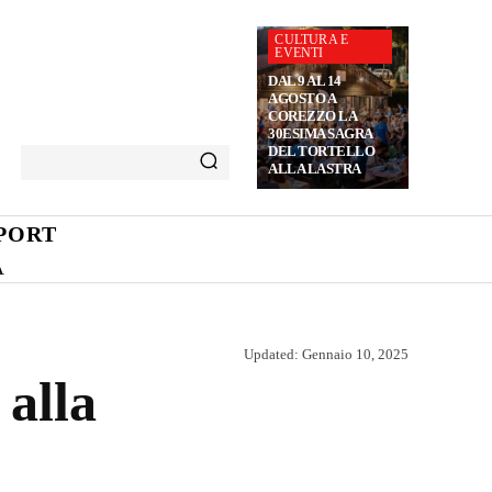
CULTURA E
EVENTI
DAL 9 AL 14
AGOSTO A
COREZZO LA
30ESIMA SAGRA
DEL TORTELLO
ALLA LASTRA
PORT
A
Updated:
Gennaio 10, 2025
 alla