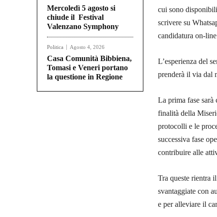
Mercoledì 5 agosto si
cui sono disponibili
chiude il Festival
scrivere su Whatsap
Valenzano Symphony
candidatura on-line
Politica
Agosto 4, 2026
Casa Comunità Bibbiena,
L’esperienza del ser
Tomasi e Veneri portano
prenderà il via dal
la questione in Regione
La prima fase sarà c
finalità della Miser
protocolli e le pro
successiva fase ope
contribuire alle atti
Tra queste rientra i
svantaggiate con aut
e per alleviare il ca