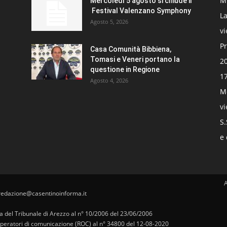
Mi
Mercoledì 5 agosto si chiude il
Festival Valenzano Symphony
La
Agosto 5, 2026
v
Pr
Casa Comunità Bibbiena,
Tomasi e Veneri portano la
20
questione in Regione
17
Agosto 4, 2026
Mo
v
S.
e 
redazione@casentinoinforma.it
pa del Tribunale di Arezzo al n° 10/2006 del 23/06/2006
i operatori di comunicazione (ROC) al n° 34800 del 12-08-2020