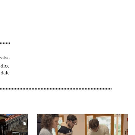
ssivo
odice
edale