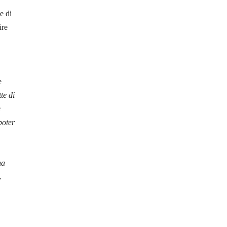
e di
ire
e
te di
e
poter
na
.