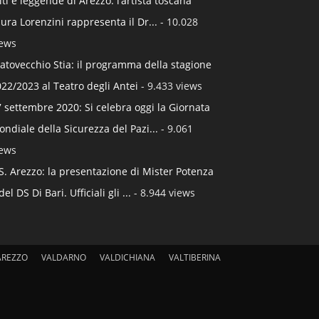
ti e leggende di Arezzo: l’artista toscana
ura Lorenzini rappresenta il Dr...
- 10.028
iews
atovecchio Stia: il programma della stagione
22/2023 al Teatro degli Antei
- 9.433 views
 settembre 2020: Si celebra oggi la Giornata
ndiale della Sicurezza del Pazi...
- 9.061
iews
S. Arezzo: la presentazione di Mister Potenza
del DS Di Bari. Ufficiali gli ...
- 8.944 views
AREZZO
VALDARNO
VALDICHIANA
VALTIBERINA