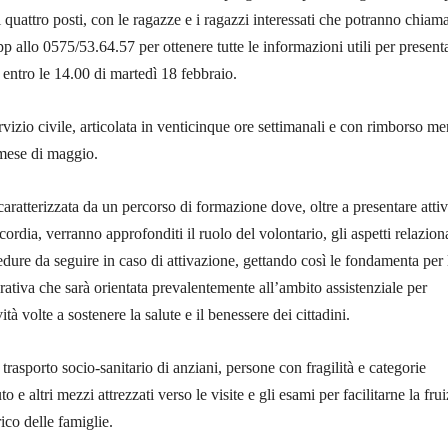
 quattro posti, con le ragazze e i ragazzi interessati che potranno chiam
p allo 0575/53.64.57 per ottenere tutte le informazioni utili per presenta
 entro le 14.00 di martedì 18 febbraio.
vizio civile, articolata in venticinque ore settimanali e con rimborso me
 mese di maggio.
aratterizzata da un percorso di formazione dove, oltre a presentare attiv
icordia, verranno approfonditi il ruolo del volontario, gli aspetti relaziona
cedure da seguire in caso di attivazione, gettando così le fondamenta per 
rativa che sarà orientata prevalentemente all’ambito assistenziale per
vità volte a sostenere la salute e il benessere dei cittadini.
l trasporto socio-sanitario di anziani, persone con fragilità e categorie
o e altri mezzi attrezzati verso le visite e gli esami per facilitarne la fru
rico delle famiglie.