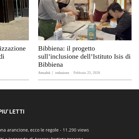
rizzazione
Bibbiena: il progetto
di
sull’inclusione dell’Istituto Isis di
Bibbiena
Attualità
redazione
-
Febbraio 25, 2026
 PIU' LETTI
na arancione, ecco le regole
- 11.290 views