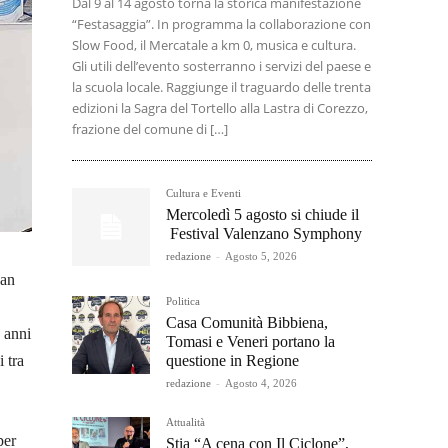
Dal 9 al 14 agosto torna la storica manifestazione
“Festasaggia”. In programma la collaborazione con
Slow Food, il Mercatale a km 0, musica e cultura.
Gli utili dell’evento sosterranno i servizi del paese e
la scuola locale. Raggiunge il traguardo delle trenta
edizioni la Sagra del Tortello alla Lastra di Corezzo,
frazione del comune di […]
Cultura e Eventi
Mercoledì 5 agosto si chiude il
Festival Valenzano Symphony
redazione
-
Agosto 5, 2026
gan
Politica
Casa Comunità Bibbiena,
o anni
Tomasi e Veneri portano la
questione in Regione
 tra
redazione
-
Agosto 4, 2026
Attualità
per
Stia “A cena con Il Ciclone”,