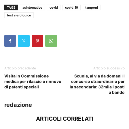
TAGS
asintomatico
covid
covid_19
tamponi
test sierologico
Articolo precedente
Articolo successivo
Visita in Commissione
Scuola, al via da domani il
medica per rilascio e rinnovo
concorso straordinario per
di patenti speciali
la secondaria: 32mila i posti
a bando
redazione
ARTICOLI CORRELATI