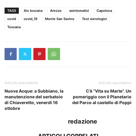
TAGS
Ais toscana
Arezzo
asintomatici
Capolona
covid
covid_19
Monte San Savino
Test sierologici
Toscana
Articolo precedente
Articolo successivo
Nuove Acque: a Subbiano, la
C’è “Vita su Marte”. Un
manutenzione del serbatoio
pomeriggio con il Planetario
di Chiaveretto, venerdì 16
del Parco al castello di Poppi
ottobre
redazione