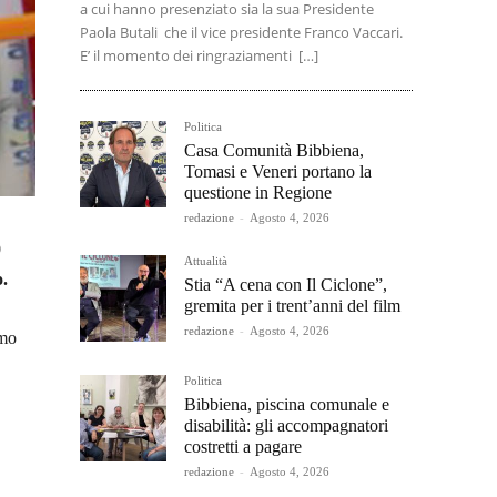
a cui hanno presenziato sia la sua Presidente
Paola Butali che il vice presidente Franco Vaccari.
E’ il momento dei ringraziamenti […]
Politica
Casa Comunità Bibbiena,
Tomasi e Veneri portano la
questione in Regione
redazione
-
Agosto 4, 2026
0
Attualità
o.
Stia “A cena con Il Ciclone”,
gremita per i trent’anni del film
redazione
-
Agosto 4, 2026
imo
Politica
Bibbiena, piscina comunale e
disabilità: gli accompagnatori
costretti a pagare
redazione
-
Agosto 4, 2026