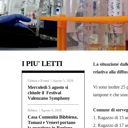
I PIU' LETTI
La situazione dall
relativa alla diff
Cultura e Eventi
Agosto 5, 2026
Vi sono inoltre 25 
Mercoledì 5 agosto si
chiude il Festival
tampone e che sono 
Valenzano Symphony
Comune di sorveg
Politica
Agosto 4, 2026
Casa Comunità Bibbiena,
1. Ragazzo di 15 a
Tomasi e Veneri portano
2. Ragazzo di 17 a
la questione in Regione