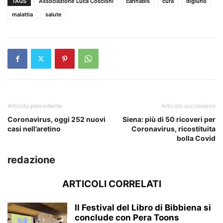
TAGS
Associazione Luca Coscioni
cannabis
cura
digiuno
malattia
salute
Articolo precedente
Articolo successivo
Coronavirus, oggi 252 nuovi
Siena: più di 50 ricoveri per
casi nell’aretino
Coronavirus, ricostituita
bolla Covid
redazione
ARTICOLI CORRELATI
Il Festival del Libro di Bibbiena si
conclude con Pera Toons