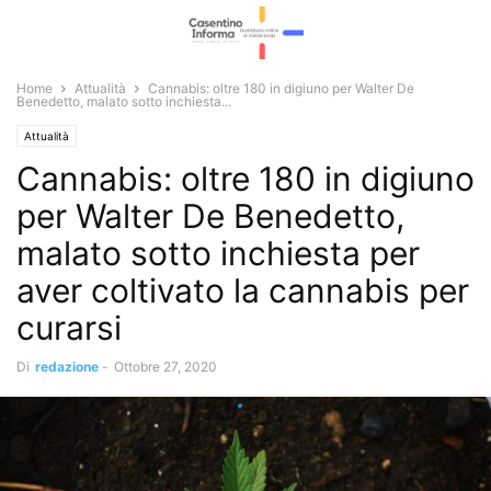
Home
Attualità
Cannabis: oltre 180 in digiuno per Walter De
Benedetto, malato sotto inchiesta...
Attualità
Cannabis: oltre 180 in digiuno
per Walter De Benedetto,
malato sotto inchiesta per
aver coltivato la cannabis per
curarsi
Di
redazione
-
Ottobre 27, 2020