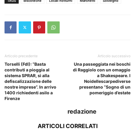
TAGS
discoteche
Locali notturni
Marchetti
Sostegno
Articolo precedente
Articolo successivo
Torselli (FdI): “Basta
Una passeggiata nei boschi
contributi a pioggia al
di Raggiolo con un omaggio
sistema SPRAR, sì alla
a Shakespeare. I
defiscalizzazione delle
Noidellescarpediverse
nostre imprese”. In arrivo
presentano “Sogno di un
1400 richiedenti asilo a
pomeriggio d’estate
Firenze
redazione
ARTICOLI CORRELATI