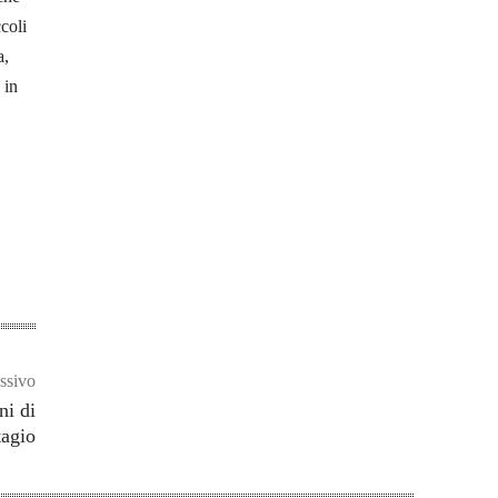
ccoli
a,
 in
ssivo
ni di
tagio