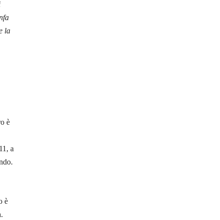
i
nfa
e la
ro è
11, a
ondo.
o è
a.