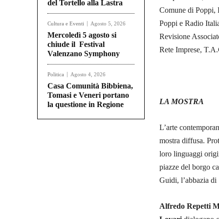
del Tortello alla Lastra
Comune di Poppi, P
Poppi e Radio Itali
Cultura e Eventi
Agosto 5, 2026
Mercoledì 5 agosto si
Revisione Associat
chiude il Festival
Rete Imprese, T.A.
Valenzano Symphony
Politica
Agosto 4, 2026
Casa Comunità Bibbiena,
Tomasi e Veneri portano
LA MOSTRA
la questione in Regione
L’arte contemporane
mostra diffusa. Prota
loro linguaggi origi
piazze del borgo cas
Guidi, l’abbazia di
Alfredo Repetti 