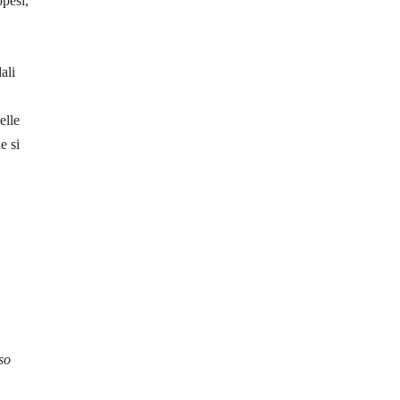
ppesi,
dali
elle
e si
so