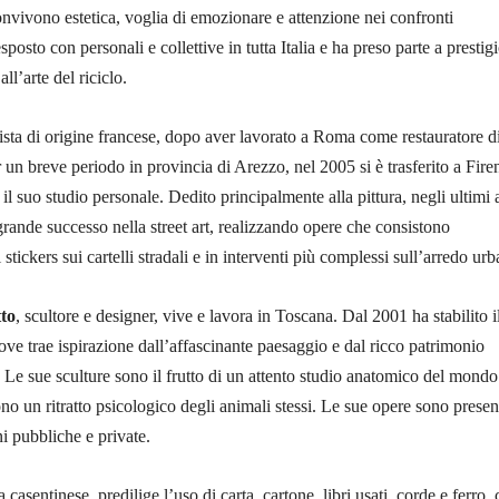
onvivono estetica, voglia di emozionare e attenzione nei confronti
posto con personali e collettive in tutta Italia e ha preso parte a prestigi
all’arte del riciclo.
tista di origine francese, dopo aver lavorato a Roma come restauratore d
 un breve periodo in provincia di Arezzo, nel 2005 si è trasferito a Fire
il suo studio personale. Dedito principalmente alla pittura, negli ultimi 
grande successo nella street art, realizzando opere che consistono
 stickers sui cartelli stradali e in interventi più complessi sull’arredo ur
to
, scultore e designer, vive e lavora in Toscana. Dal 2001 ha stabilito i
dove trae ispirazione dall’affascinante paesaggio e dal ricco patrimonio
e. Le sue sculture sono il frutto di un attento studio anatomico del mondo
no un ritratto psicologico degli animali stessi. Le sue opere sono present
ni pubbliche e private.
ta casentinese, predilige l’uso di carta, cartone, libri usati, corde e ferro,