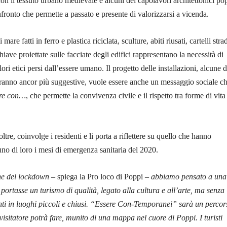
n il tessuto urbano medievale e alcuni dei capolavori architettonici po
fronto che permette a passato e presente di valorizzarsi a vicenda.
mare fatti in ferro e plastica riciclata, sculture, abiti riusati, cartelli stra
chiave proiettate sulle facciate degli edifici rappresentano la necessità di
ori etici persi dall’essere umano. Il progetto delle installazioni, alcune d
aranno ancor più suggestive, vuole essere anche un messaggio sociale ch
ere con…
, che permette la convivenza civile e il rispetto tra forme di vita
ltre, coinvolge i residenti e li porta a riflettere su quello che hanno
uno di loro i mesi di emergenza sanitaria del 2020.
ne del lockdown
– spiega la Pro loco di Poppi –
abbiamo pensato a una
portasse un turismo di qualità, legato alla cultura e all’arte, ma senza
nti in luoghi piccoli e chiusi. “Essere Con-Temporanei” sarà un percor
visitatore potrà fare, munito di una mappa nel cuore di Poppi. I turisti