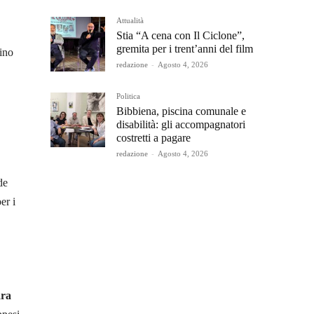
Attualità
Stia “A cena con Il Ciclone”,
gremita per i trent’anni del film
ino
redazione
-
Agosto 4, 2026
Politica
Bibbiena, piscina comunale e
disabilità: gli accompagnatori
costretti a pagare
redazione
-
Agosto 4, 2026
de
er i
ra