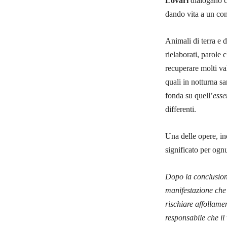
Lovari
dialogano co
dando vita a un con
Animali di terra e di 
rielaborati, parole 
recuperare molti val
quali in notturna s
fonda su quell’
ess
differenti.
Una delle opere, ino
significato per ogn
Dopo la conclusio
manifestazione che 
rischiare affollame
responsabile che il 