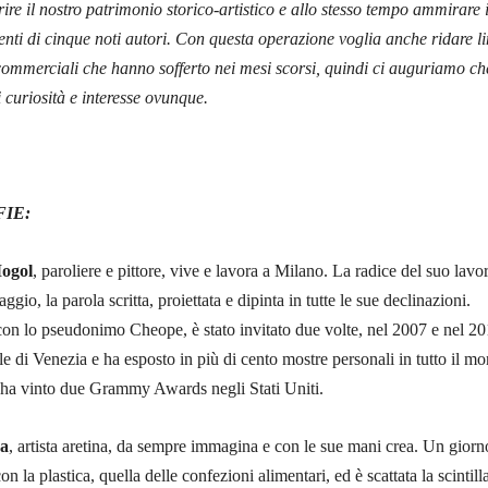
ire il nostro patrimonio storico-artistico e allo stesso tempo ammirare 
nti di cinque noti autori. Con questa operazione voglia anche ridare li
i commerciali che hanno sofferto nei mesi scorsi, quindi ci auguriamo ch
i curiosità e interesse ovunque.
IE:
Mogol
, paroliere e pittore, vive e lavora a Milano. La radice del suo lavo
ggio, la parola scritta, proiettata e dipinta in tutte le sue declinazioni.
on lo pseudonimo Cheope, è stato invitato due volte, nel 2007 e nel 20
le di Venezia e ha esposto in più di cento mostre personali in tutto il m
ha vinto due Grammy Awards negli Stati Uniti.
a
, artista aretina, da sempre immagina e con le sue mani crea. Un giorn
on la plastica, quella delle confezioni alimentari, ed è scattata la scintill