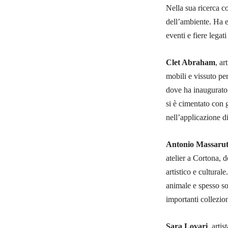
Nella sua ricerca c
dell’ambiente. Ha es
eventi e fiere legati 
Clet Abraham
, ar
mobili e vissuto per
dove ha inaugurato 
si è cimentato con 
nell’applicazione di
Antonio Massarut
atelier a Cortona, 
artistico e cultural
animale e spesso so
importanti collezio
Sara Lovari
, artis