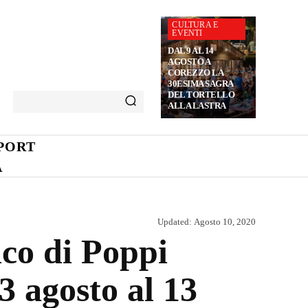
CULTURA E
EVENTI
DAL 9 AL 14
AGOSTO A
COREZZO LA
30ESIMA SAGRA
DEL TORTELLO
ALLA LASTRA
PORT
A
Updated:
Agosto 10, 2020
ico di Poppi
3 agosto al 13