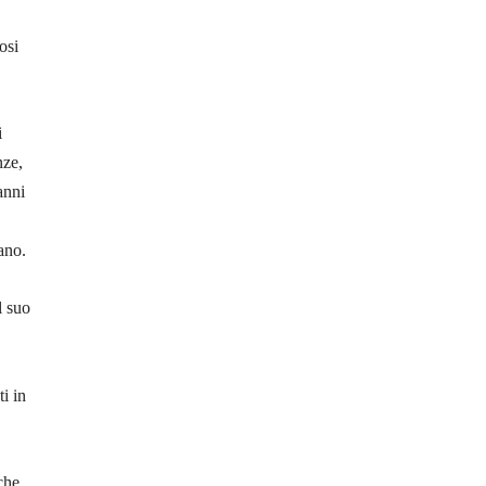
osi
i
nze,
anni
bano.
l suo
i in
 che