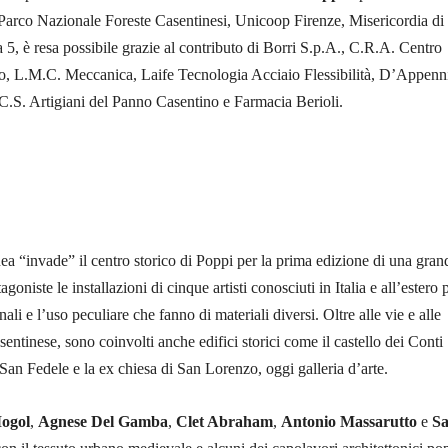
arco Nazionale Foreste Casentinesi, Unicoop Firenze, Misericordia di
a 5, è resa possibile grazie al contributo di Borri S.p.A., C.R.A. Centro
o, L.M.C. Meccanica, Laife Tecnologia Acciaio Flessibilità, D’Appenn
C.S. Artigiani del Panno Casentino e Farmacia Berioli.
a “invade” il centro storico di Poppi per la prima edizione di una gran
goniste le installazioni di cinque artisti conosciuti in Italia e all’estero p
nali e l’uso peculiare che fanno di materiali diversi. Oltre alle vie e alle
entinese, sono coinvolti anche edifici storici come il castello dei Conti
 San Fedele e la ex chiesa di San Lorenzo, oggi galleria d’arte.
Mogol
,
Agnese Del Gamba
,
Clet Abraham
,
Antonio Massarutto
e
Sa