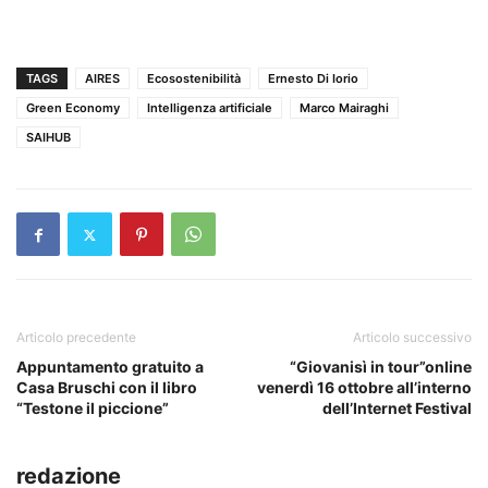
TAGS
AIRES
Ecosostenibilità
Ernesto Di Iorio
Green Economy
Intelligenza artificiale
Marco Mairaghi
SAIHUB
Articolo precedente
Articolo successivo
Appuntamento gratuito a
“Giovanisì in tour”online
Casa Bruschi con il libro
venerdì 16 ottobre all’interno
“Testone il piccione”
dell’Internet Festival
redazione