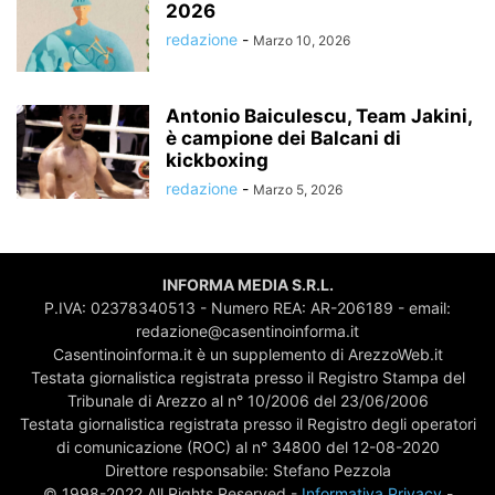
2026
redazione
-
Marzo 10, 2026
Antonio Baiculescu, Team Jakini,
è campione dei Balcani di
kickboxing
redazione
-
Marzo 5, 2026
INFORMA MEDIA S.R.L.
P.IVA: 02378340513 - Numero REA: AR-206189 - email:
redazione@casentinoinforma.it
Casentinoinforma.it è un supplemento di ArezzoWeb.it
Testata giornalistica registrata presso il Registro Stampa del
Tribunale di Arezzo al n° 10/2006 del 23/06/2006
Testata giornalistica registrata presso il Registro degli operatori
di comunicazione (ROC) al n° 34800 del 12-08-2020
Direttore responsabile: Stefano Pezzola
© 1998-2022 All Rights Reserved -
Informativa Privacy
-