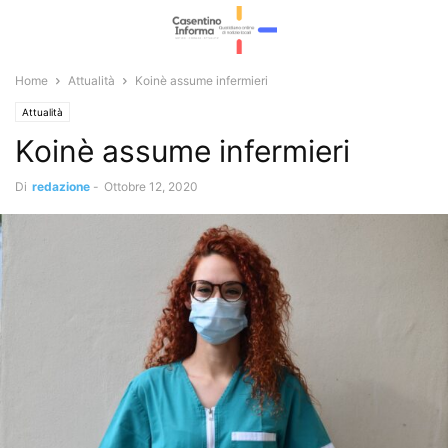
Home
Attualità
Koinè assume infermieri
Attualità
Koinè assume infermieri
Di
redazione
-
Ottobre 12, 2020