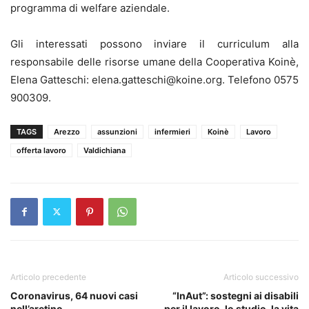
programma di welfare aziendale.
Gli interessati possono inviare il curriculum alla
responsabile delle risorse umane della Cooperativa Koinè,
Elena Gatteschi: elena.gatteschi@koine.org. Telefono 0575
900309.
TAGS
Arezzo
assunzioni
infermieri
Koinè
Lavoro
offerta lavoro
Valdichiana
Articolo precedente
Articolo successivo
Coronavirus, 64 nuovi casi
“InAut”: sostegni ai disabili
nell’aretino
per il lavoro, lo studio, la vita