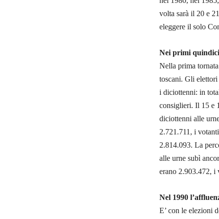
nel 1980, nel 1985,
volta sarà il 20 e 2
eleggere il solo Co
Nei primi quindici
Nella prima tornata 
toscani. Gli eletto
i diciottenni: in to
consiglieri. Il 15 e
diciottenni alle urn
2.721.711, i votant
2.814.093. La perce
alle urne subì anco
erano 2.903.472, i 
Nel 1990 l’affluen
E’ con le elezioni 