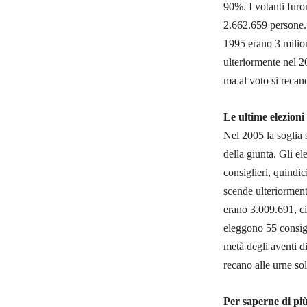
90%. I votanti furon
2.662.659 persone. 
1995 erano 3 milion
ulteriormente nel 2
ma al voto si recan
Le ultime elezioni
Nel 2005 la soglia 
della giunta. Gli e
consiglieri, quindic
scende ulteriormente
erano 3.009.691, ci 
eleggono 55 consigl
metà degli aventi di
recano alle urne so
Per saperne di pi