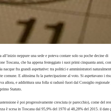
 all’inizio neppure una sede e poteva contare solo su poche decine di
one Toscana, che ha appena festeggiato i suoi primi cinquanta anni, co
lia nacque fra grandi aspettative: tra politici e amministratori naturalment
e comune. E altissima fu la partecipazione al voto. Si aspettavano i risu
a allora, e addirittura una folla si radunò fuori dal Consiglio regionale
primo Statuto.
’astensione è poi progressivamente cresciuta (e parecchio), come del res
luenza è scesa in Toscana dal 95,9% del 1970 al 48,28% del 2015. il dato 