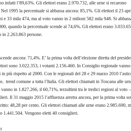
o infatti l’89,63%. Gli elettori erano 2.970.732, alle urne si recarono
Nel 1995 la percentuale si abbassa ancora: 85,1%. Gli elettori il 23 apr
i e 33 mila 474, ma al voto vanno in 2 milioni 582 mila 948. Si abbass
000, quando la percentuale scende al 74,6%. Gli elettori erano 3.033.65
o in 2.263.863 persone.
scende ancora: 71,4%. E’ la prima volta dell’elezione diretta del preside
lettori sono 3.022.353, i votanti 2.156.460. In Consiglio regionale vanno
i in più rispetto al 2000. Con le regionali del 28 e 29 marzo 2010 l’astic
, trend comune a tutta l’Italia. Gli elettori chiamati in Toscana alle urn
vanno in 1.827.266, il 60,71%, terzultimi tra le tredici regioni al voto 
ieri. Il 31 maggio 2015 l’affluenza arretra ancora, per la prima volta sot
ritto: 48,28 per cento. Gli elettori chiamati alle urne erano 2.985.690, m
lo 1.441.504. Vengono eletti 40 consiglieri.
ù: