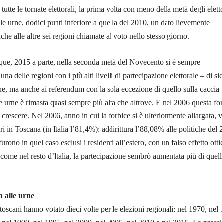
 tutte le tornate elettorali, la prima volta con meno della metà degli elett
lle urne, dodici punti inferiore a quella del 2010, un dato lievemente
che alle altre sei regioni chiamate al voto nello stesso giorno.
e, 2015 a parte, nella seconda metà del Novecento si è sempre
una delle regioni con i più alti livelli di partecipazione elettorale – di si
che, ma anche ai referendum con la sola eccezione di quello sulla caccia 
le urne è rimasta quasi sempre più alta che altrove. E nel 2006 questa fo
a crescere. Nel 2006, anno in cui la forbice si è ulteriormente allargata, 
ri in Toscana (in Italia l’81,4%): addirittura l’88,08% alle politiche del 
urono in quel caso esclusi i residenti all’estero, con un falso effetto otti
 come nel resto d’Italia, la partecipazione sembrò aumentata più di quel
a alle urne
toscani hanno votato dieci volte per le elezioni regionali: nel 1970, nel