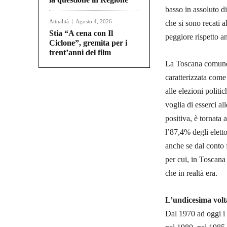
basso in assoluto di
Attualità
Agosto 4, 2026
che si sono recati a
Stia “A cena con Il
peggiore rispetto an
Ciclone”, gremita per i
trent’anni del film
La Toscana comunqu
caratterizzata come 
alle elezioni politi
voglia di esserci al
positiva, è tornata 
l’87,4% degli eletto
anche se dal conto f
per cui, in Toscana
che in realtà era.
L’undicesima volt
Dal 1970 ad oggi i 