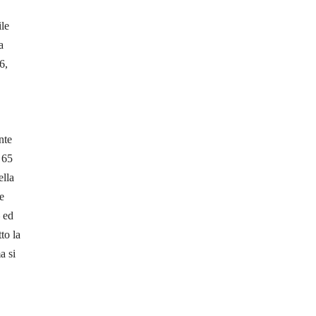
ile
a
6,
nte
 65
ella
e
– ed
to la
a si