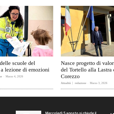
delle scuole del
Nasce progetto di valo
a lezione di emozioni
del Tortello alla Lastra 
Corezzo
ne
-
Marzo 4, 2026
Attualità
redazione
-
Marzo 3, 2026
Mercoledì 5 agosto si chiude il