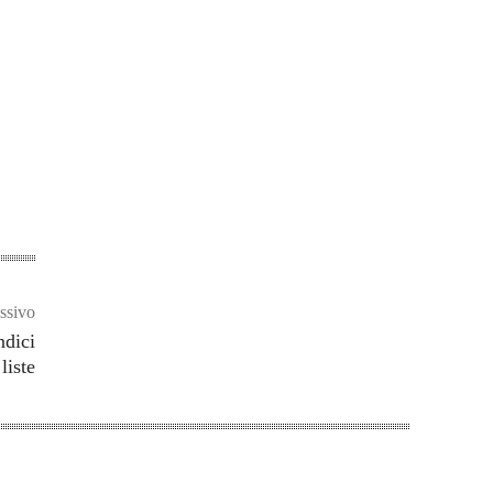
ssivo
ndici
liste