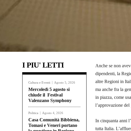
I PIU' LETTI
Anche se non aveva
dipendenti, la Regi
altre Regioni in Ita
Cultura e Eventi
Agosto 5, 2026
Mercoledì 5 agosto si
ma anche fra la gent
chiude il Festival
in piazza, come usav
Valenzano Symphony
l’approvazione del 
Politica
Agosto 4, 2026
Casa Comunità Bibbiena,
In cinquanta anni l
Tomasi e Veneri portano
tutta Italia. L’aff
la questione in Regione