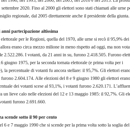
 nel 1990, nel 1995, nel 2000, nel 2005, nel 2010 e nel 2015. La pross
1 settembre 2020. Fino al 2000 gli elettori sono stati chiamati alle urne p
nsiglio regionale, dal 2005 direttamente anche il presidente della giunta.
 anni partecipazione altissima
elettorale per le Regioni, quella del 1970, alle urne si recò il 95,9% dei
ri allora erano circa mezzo milione in meno rispetto ad oggi, ma non vot
tale 2.522.286. I votanti, da 21 anni in su, furono 2.418.505. Furono elett
 16 giugno 1975, per la seconda tornata elettorale (e prima volta per i
e), la percentuale di votanti fu ancora stellare: il 95,7%. Gli elettori eran
i furono 2.604.174. Alle elezioni del 8 e 9 giugno 1980 gli elettori eran
ntuale dei votanti scese al 93,1%, i votanti furono 2.620.171. L’afflue
ra un lieve calo nelle elezioni del 12 e 13 maggio 1985: il 92,7%. Gli ele
votanti furono 2.691.660.
za scende sotto il 90 per cento
del 6 e 7 maggio 1990 che si scende per la prima volta sotto la soglia del