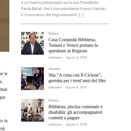
a cui hanno presenziato sia la sua Presidente
Paola Butali che il vice presidente Franco Vaccari.
E’ il momento dei ringraziamenti […]
Politica
Casa Comunità Bibbiena,
Tomasi e Veneri portano la
questione in Regione
redazione
-
Agosto 4, 2026
Attualità
me le
Stia “A cena con Il Ciclone”,
gremita per i trent’anni del film
e,
redazione
-
Agosto 4, 2026
ltati
 per
Politica
Bibbiena, piscina comunale e
disabilità: gli accompagnatori
costretti a pagare
to in
redazione
-
Agosto 4, 2026
più