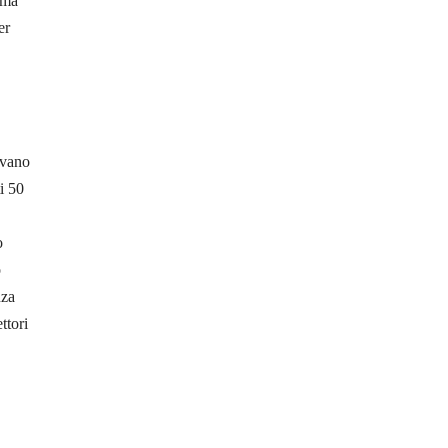
ima
er
avano
i 50
o
o
nza
ttori