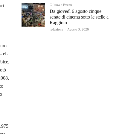
Cultura e Eventi
ori
Da giovedì 6 agosto cinque
serate di cinema sotto le stelle a
Raggiolo
redazione
-
Agosto 3, 2026
curo
– el a
rbice,
votò
2008,
co
lo
 1975,