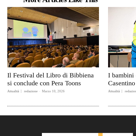
Il Festival del Libro di Bibbiena
I bambini 
si conclude con Pera Toons
Casentino 
Attualità
redazione
-
Marzo 10, 2026
Attualità
redazio