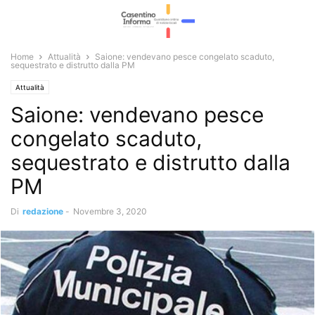
Home
Attualità
Saione: vendevano pesce congelato scaduto,
sequestrato e distrutto dalla PM
Attualità
Saione: vendevano pesce
congelato scaduto,
sequestrato e distrutto dalla
PM
Di
redazione
-
Novembre 3, 2020