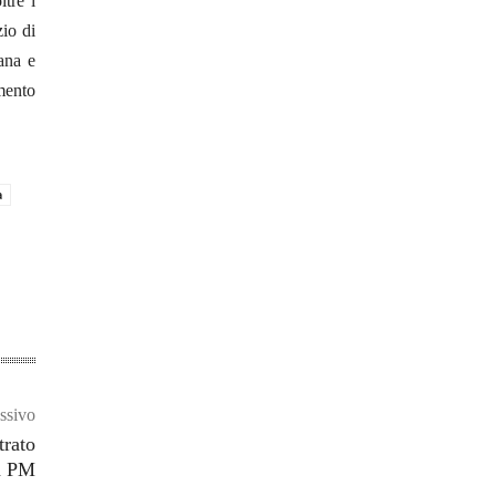
ltre i
zio di
ana e
mento
a
ssivo
trato
la PM