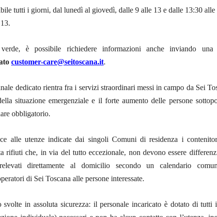
bile tutti i giorni, dal lunedì al giovedì, dalle 9 alle 13 e dalle 13:30 alle 
 13.
verde, è possibile richiedere informazioni anche inviando un
cato
customer-care@seitoscana.it
.
anale dedicato rientra fra i servizi straordinari messi in campo da Sei T
della situazione emergenziale e il forte aumento delle persone sottopo
are obbligatorio.
ce alle utenze indicate dai singoli Comuni di residenza i contenitor
ta rifiuti che, in via del tutto eccezionale, non devono essere differenzi
relevati direttamente al domicilio secondo un calendario comun
peratori di Sei Toscana alle persone interessate.
svolte in assoluta sicurezza: il personale incaricato è dotato di tutti