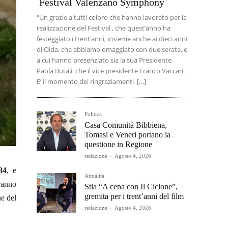
Festival Valenzano Symphony
“Un grazie a tutti coloro che hanno lavorato per la
realizzazione del Festival , che quest’anno ha
festeggiato i trent’anni, insieme anche ai dieci anni
di Oida, che abbiamo omaggiato con due serate, e
a cui hanno presenziato sia la sua Presidente
Paola Butali che il vice presidente Franco Vaccari.
E’ il momento dei ringraziamenti […]
Politica
Casa Comunità Bibbiena,
Tomasi e Veneri portano la
questione in Regione
redazione
-
Agosto 4, 2026
84
, e
Attualità
ranno
Stia “A cena con Il Ciclone”,
gremita per i trent’anni del film
ne del
redazione
-
Agosto 4, 2026