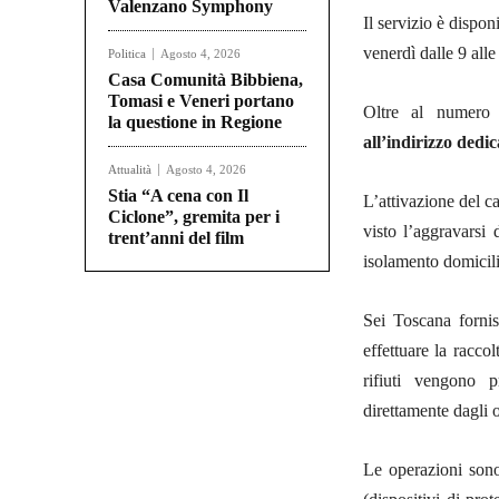
Valenzano Symphony
Il servizio è disponi
venerdì dalle 9 alle
Politica
Agosto 4, 2026
Casa Comunità Bibbiena,
Tomasi e Veneri portano
Oltre al numero 
la questione in Regione
all’indirizzo dedi
Attualità
Agosto 4, 2026
Stia “A cena con Il
L’attivazione del c
Ciclone”, gremita per i
visto l’aggravarsi 
trent’anni del film
isolamento domicili
Sei Toscana fornis
effettuare la raccol
rifiuti vengono p
direttamente dagli o
Le operazioni sono 