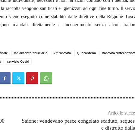
tezione individuale) necessari e non ha alcun contatto con l’utenza, ino
 la raccolta vengono sanificati e igienizzati ad ogni fine turno. Il servi
ento viene eseguito come stabilito dalle direttive della Regione Tosc
engono mandati direttamente a incenerimento senza alcun tratta
canale
Isolamento fiduciario
kit raccolta
Quarantena
Raccolta differenziat
o
servizio Covid
Articolo succe
900
Saione: vendevano pesce congelato scaduto, seques
e distrutto dal