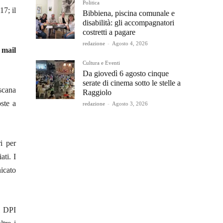
Politica
17; il
Bibbiena, piscina comunale e
disabilità: gli accompagnatori
costretti a pagare
redazione
-
Agosto 4, 2026
a
mail
Cultura e Eventi
Da giovedì 6 agosto cinque
serate di cinema sotto le stelle a
oscana
Raggiolo
ste a
redazione
-
Agosto 3, 2026
i per
ati. I
icato
 i DPI