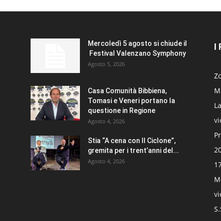
Mercoledì 5 agosto si chiude il
I
Festival Valenzano Symphony
Agosto 5, 2026
Zo
Mi
Casa Comunità Bibbiena,
Tomasi e Veneri portano la
La
questione in Regione
v
Agosto 4, 2026
Pr
Stia “A cena con Il Ciclone”,
20
gremita per i trent’anni del...
Agosto 4, 2026
17
Mo
v
S.