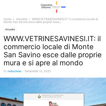
Home
Attualità
WWW.VETRINESAVINESI.IT: il commercio locale di
Monte San Savino esce dalle proprie mura...
Attualità
WWW.VETRINESAVINESI.IT: il
commercio locale di Monte
San Savino esce dalle proprie
mura e si apre al mondo
Di
redazione
-
Settembre 10, 2020