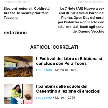
Articolo precedente
Articolo successivo
Elezioni regionali, Coldiretti
Le 7 Note (AR) Nuovo week
Arezzo: le nostre priorità in
end di iniziative al Parco del
Toscana
Pionta. Open Day dei corsi
per l’infanzia e concerto con
le Suite di J.S. Bach agli scavi
del Duomo Vecchio
redazione
ARTICOLI CORRELATI
Il Festival del Libro di Bibbiena si
conclude con Pera Toons
redazione
-
Marzo 10, 2026
I bambini delle scuole del
Casentino a lezione di emozioni
redazione
-
Marzo 4, 2026